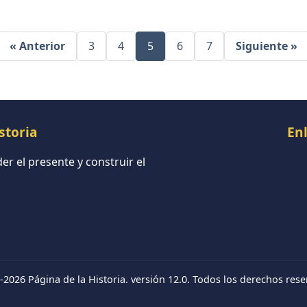
« Anterior
3
4
5
6
7
Siguiente »
storia
En
r el presente y construir el
-2026 Página de la Historia. versión 12.0. Todos los derechos rese