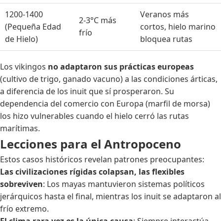
1200-1400
Veranos más
2-3°C más
(Pequeña Edad
cortos, hielo marino
frío
de Hielo)
bloquea rutas
Los vikingos
no adaptaron sus prácticas europeas
(cultivo de trigo, ganado vacuno) a las condiciones árticas,
a diferencia de los inuit que sí prosperaron. Su
dependencia del comercio con Europa (marfil de morsa)
los hizo vulnerables cuando el hielo cerró las rutas
marítimas.
Lecciones para el Antropoceno
Estos casos históricos revelan patrones preocupantes:
Las civilizaciones rígidas colapsan, las flexibles
sobreviven
: Los mayas mantuvieron sistemas políticos
jerárquicos hasta el final, mientras los inuit se adaptaron al
frío extremo.
El clima rara vez es la única causa
: Siempre interactúa