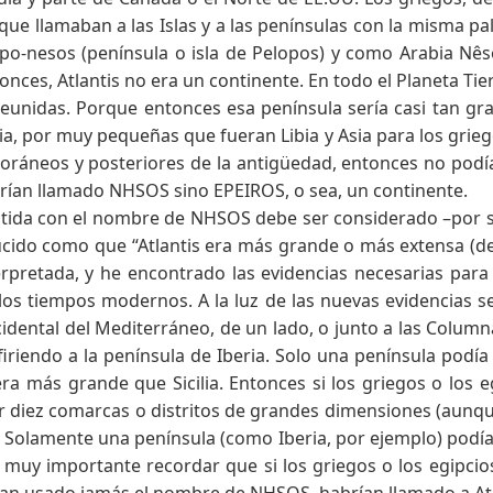
que llamaban a las Islas y a las penínsulas con la misma p
opo-nesos (península o isla de Pelopos) y como Arabia Nê
ces, Atlantis no era un continente. En todo el Planeta Tie
reunidas. Porque entonces esa península sería casi tan g
, por muy pequeñas que fueran Libia y Asia para los grieg
ráneos y posteriores de la antigüedad, entonces no podía
abrían llamado NHSOS sino EPEIROS, o sea, un continente.
ántida con el nombre de NHSOS debe ser considerado –por 
ido como que “Atlantis era más grande o más extensa (desd
erpretada, y he encontrado las evidencias necesarias para
los tiempos modernos. A la luz de las nuevas evidencias se
idental del Mediterráneo, de un lado, o junto a las Colum
firiendo a la península de Iberia. Solo una península podí
uera más grande que Sicilia. Entonces si los griegos o los
diez comarcas o distritos de grandes dimensiones (aunque
a. Solamente una península (como Iberia, por ejemplo) pod
s muy importante recordar que si los griegos o los egipcio
an usado jamás el nombre de NHSOS, habrían llamado a At