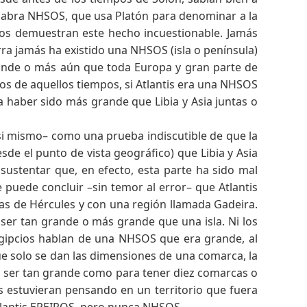
alabra NHSOS, que usa Platón para denominar a la
sos demuestran este hecho incuestionable. Jamás
rra jamás ha existido una NHSOS (isla o península)
rande o más aún que toda Europa y gran parte de
os de aquellos tiempos, si Atlantis era una NHSOS
 haber sido más grande que Libia y Asia juntas o
si mismo– como una prueba indiscutible de que la
e el punto de vista geográfico) que Libia y Asia
 sustentar que, en efecto, esta parte ha sido mal
 puede concluir –sin temor al error– que Atlantis
nas de Hércules y con una región llamada Gadeira.
a ser tan grande o más grande que una isla. Ni los
 egipcios hablan de una NHSOS que era grande, al
 solo se dan las dimensiones de una comarca, la
ía ser tan grande como para tener diez comarcas o
s estuvieran pensando en un territorio que fuera
lantis EPEIROS, pero nunca NHSOS.