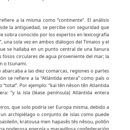
fiere a la misma como “continente”. El análisis
desde la antigüedad, se percibe con seguridad que
 de sobra conocido por los expertos en lexicografía
s”, una sola vez en ambos diálogos del Timaios y el
 que se hallaba en un punto central de una llanura
s fosos circulares de agua proveniente del mar; la
n o tsunami.
ue abarcaba a las diez comarcas, regiones o partes
n se refiere a la “Atlántida entera” como país o
“total”. Por ejemplo: “kai tên nêson tên Atlantida
: “y la isla (léase península) Atlántida entera
peiros, que solo podría ser Europa misma, debido a
de un archipiélago o conjunto de islas como puede
s basileôn, kratousa men hapasês tês nêsou, pollôn
o una poderosa energía y maravillosa confederación