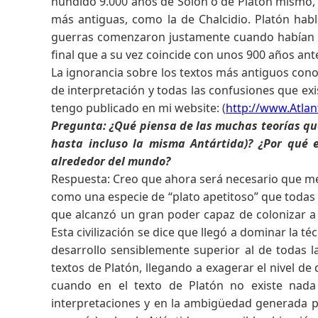
hundido 9.000 años de Solón o de Platón mismo, p
más antiguas, como la de Chalcidio. Platón hab
guerras comenzaron justamente cuando habían tra
final que a su vez coincide con unos 900 años ant
La ignorancia sobre los textos más antiguos conoci
de interpretación y todas las confusiones que exis
tengo publicado en mi website: (
http://www.Atlan
Pregunta: ¿Qué piensa de las muchas teorías que 
hasta incluso la misma Antártida)? ¿Por qué 
alrededor del mundo?
Respuesta: Creo que ahora será necesario que me e
como una especie de “plato apetitoso” que todas 
que alcanzó un gran poder capaz de colonizar a 
Esta civilización se dice que llegó a dominar la t
desarrollo sensiblemente superior al de todas 
textos de Platón, llegando a exagerar el nivel de 
cuando en el texto de Platón no existe nada
interpretaciones y en la ambigüedad generada po