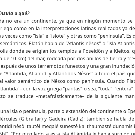
ínsula o qué?
ida no era un continente, ya que en ningún momento se re
griego como en la interpretaciones latinas realizadas ya 
s veces como “isla” e “islote” y otras como “península”. Es
emánticos. Platón habla de “Atlantis nêsos” o “isla Atlanti
polis donde se erigían los templos a Poseidôn y a Kleitos,
a de 10 km) del mar, rodeada por dos anillos de tierra y tre
 después de unos terremotos funestos y una gran inundació
“Atlantida, Atlantidi y Atlantidos Nêsos” a todo el país q
r al valor semántico de Nêsos como península. Cuando Plató
tida”– con la voz griega “pantas” o sea, “toda”, “entera” o 
to se traduce –metafrásticamente– de la siguiente manera
 una isla o península, parte o extensión del continente o E
Hércules (Gibraltar) y Gadeira (Cádiz); también se habla 
Atlantidi nêsôi tautêi megalê sunestê kai thaumastê dunami
b]”, “Por otro lado, a esta isla Atlántida le había surgid