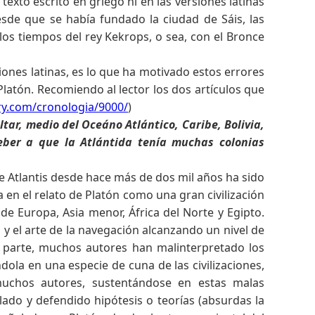
xto escrito en griego ni en las versiones latinas
sde que se había fundado la ciudad de Sáis, las
os tiempos del rey Kekrops, o sea, con el Bronce
ciones latinas, es lo que ha motivado estos errores
 Platón. Recomiendo al lector los dos artículos que
ry.com/cronologia/9000/
)
tar, medio del Oceáno Atlántico, Caribe, Bolivia,
eber a que la Atlántida tenía muchas colonias
de Atlantis desde hace más de dos mil años ha sido
en el relato de Platón como una gran civilización
e Europa, Asia menor, África del Norte y Egipto.
s y el arte de la navegación alcanzando un nivel de
a parte, muchos autores han malinterpretado los
ndola en una especie de cuna de las civilizaciones,
muchos autores, sustentándose en estas malas
ado y defendido hipótesis o teorías (absurdas la