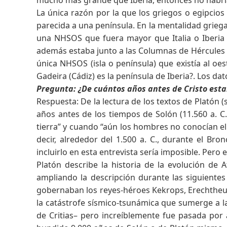
La única razón por la que los griegos o egipcio
parecida a una península. En la mentalidad grieg
una NHSOS que fuera mayor que Italia o Iberia
además estaba junto a las Columnas de Hércules y
única NHSOS (isla o península) que existía al o
Gadeira (Cádiz) es la península de Iberia?. Los d
Pregunta: ¿De cuántos años antes de Cristo esta
Respuesta: De la lectura de los textos de Platón 
años antes de los tiempos de Solón (11.560 a. C.)
tierra” y cuando “aún los hombres no conocían el 
decir, alrededor del 1.500 a. C., durante el Br
incluirlo en esta entrevista sería imposible. Pero 
Platón describe la historia de la evolución de A
ampliando la descripción durante las siguientes
gobernaban los reyes-héroes Kekrops, Erechtheus 
la catástrofe sísmico-tsunámica que sumerge a la c
de Critias– pero increíblemente fue pasada por 