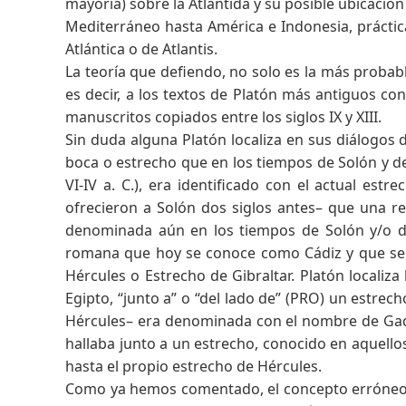
mayoría) sobre la Atlántida y su posible ubicació
Mediterráneo hasta América e Indonesia, práctic
Atlántica o de Atlantis.
La teoría que defiendo, no solo es la más probabl
es decir, a los textos de Platón más antiguos co
manuscritos copiados entre los siglos IX y XIII.
Sin duda alguna Platón localiza en sus diálogos de
boca o estrecho que en los tiempos de Solón y d
VI-IV a. C.), era identificado con el actual est
ofrecieron a Solón dos siglos antes– que una re
denominada aún en los tiempos de Solón y/o de
romana que hoy se conoce como Cádiz y que se ha
Hércules o Estrecho de Gibraltar. Platón localiza 
Egipto, “junto a” o “del lado de” (PRO) un estr
Hércules– era denominada con el nombre de Gadei
hallaba junto a un estrecho, conocido en aquel
hasta el propio estrecho de Hércules.
Como ya hemos comentado, el concepto erróneo de