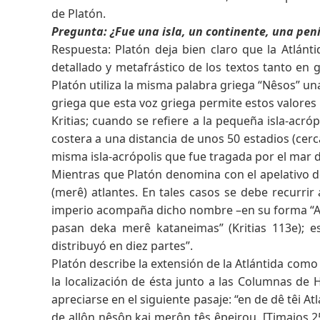
de Platón.
Pregunta: ¿Fue una isla, un continente, una pen
Respuesta: Platón deja bien claro que la Atlánt
detallado y metafrástico de los textos tanto en 
Platón utiliza la misma palabra griega “Nêsos” una
griega que esta voz griega permite estos valores s
Kritias; cuando se refiere a la pequeña isla-acró
costera a una distancia de unos 50 estadios (cerc
misma isla-acrópolis que fue tragada por el mar
Mientras que Platón denomina con el apelativo de 
(merê) atlantes. En tales casos se debe recurri
imperio acompaña dicho nombre –en su forma “Atlan
pasan deka merê kataneimas” (Kritias 113e); es
distribuyó en diez partes”.
Platón describe la extensión de la Atlántida como
la localización de ésta junto a las Columnas de 
apreciarse en el siguiente pasaje: “en de dê têi 
de allôn nêsôn kai merôn tês êpeirou. [Timaios 25