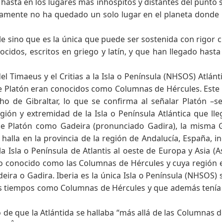
n hasta en los lugares más inhóspitos y distantes del punto 
amente no ha quedado un solo lugar en el planeta donde n
e sino que es la única que puede ser sostenida con rigor ci
nocidos, escritos en griego y latín, y que han llegado hast
l Timaeus y el Critias a la Isla o Península (NHSOS) Atlánt
e Platón eran conocidos como Columnas de Hércules. Este a
recho de Gibraltar, lo que se confirma al señalar Platón 
gión y extremidad de la Isla o Península Atlántica que l
 Platón como Gadeira (pronunciado Gadira), la misma Ga
lla en la provincia de la región de Andalucía, España, i
la Isla o Península de Atlantis al oeste de Europa y Asia (A
echo conocido como las Columnas de Hércules y cuya región
ra o Gadira. Iberia es la única Isla o Península (NHSOS)
los tiempos como Columnas de Hércules y que además ten
 que la Atlántida se hallaba “más allá de las Columnas d