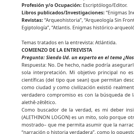
Profesión y/o Ocupación:
Escriptólogo/Editor.
Libros publicados/Investigaciones:
“Enigmas Iné
Revistas:
“Arqueohistoria”, “Arqueología Sin Fronte
Egiptología”, “Atlantis. Enigmas histórico-arqueol
Temas tratados en la entrevista: Atlántida.
COMIENZO DE LA ENTREVISTA
Pregunta: Siendo Ud. un experto en el tema ¿Nos
Respuesta: No. De hecho, nadie podría asegurarl
sola interpretación. Mi objetivo principal no e
científicas (del tipo que sean) que permitan de
como ciudad y como civilización existió realment
verdadero compromiso es con la búsqueda de la v
alethê-zêtêtico.
Como buscador de la verdad, es mi deber insi
(ALETHINON LOGON) es un mito, solo porque otros
mostrado– que me permita asumir que la narració
“narración o historia verdadera”, como lo opuesto 