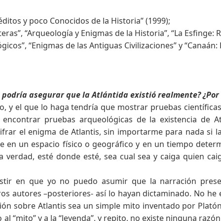
ditos y poco Conocidos de la Historia” (1999);
ras”, “Arqueología y Enigmas de la Historia”, “La Esfinge: Re
ógicos”, “Enigmas de las Antiguas Civilizaciones” y “Canaán: 
 podría asegurar que la Atlántida existió realmente? ¿Por
o, y el que lo haga tendría que mostrar pruebas científic
s encontrar pruebas arqueológicas de la existencia de At
scifrar el enigma de Atlantis, sin importarme para nada si
e en un espacio físico o geográfico y en un tiempo determ
erdad, esté donde esté, sea cual sea y caiga quien caiga
stir en que yo no puedo asumir que la narración pres
 autores –posteriores- así lo hayan dictaminado. No he e
n sobre Atlantis sea un simple mito inventado por Platón
al “mito” y a la “leyenda”, y repito, no existe ninguna raz