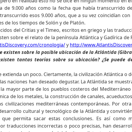
ero en realidad esto no se dice en ningún momento en el te
la de 9.000 años como la fecha que había transcurrido de
nscurrido esos 9.000 años, que a su vez coincidían con l
es de los tiempos de Solón y de Platón.
dos del Critias y el Timeo, escritos en griego y las traduc
ten sobre el relato de la península Atlántica y Gadírica de
tisDiscovery.com/cronologia/
y
http://www.AtlantisDiscove
existen sobre la posible ubicación de la Atlántida (Gibral
existen tantas teorías sobre su ubicación? ¿Se puede d
xtienda un poco. Ciertamente, la civilización Atlántica o 
las naciones han deseado degustar. La Atlántida se muestra 
la mayor parte de los pueblos costeros del Mediterráneo d
écnica de los metales, la construcción de canales, acueducto
las civilizaciones mediterráneas contemporáneas. Por otr
desarrollo cultural y tecnológico de la Atlántida y convirtié
 que permita sacar estas conclusiones. Es así como 
r traducciones incorrectas o poco precisas, han desarroll