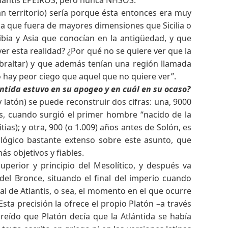
n territorio) sería porque ésta entonces era muy
la que fuera de mayores dimensiones que Sicilia o
ia y Asia que conocían en la antigüedad, y que
r esta realidad? ¿Por qué no se quiere ver que la
ibraltar) y que además tenían una región llamada
o hay peor ciego que aquel que no quiere ver”.
ntida estuvo en su apogeo y en cuál en su ocaso?
 latón) se puede reconstruir dos cifras: una, 9000
ntis, cuando surgió el primer hombre “nacido de la
as); y otra, 900 (o 1.009) años antes de Solón, es
mológico bastante extenso sobre este asunto, que
ás objetivos y fiables.
Superior y principio del Mesolítico, y después va
del Bronce, situando el final del imperio cuando
l de Atlantis, o sea, el momento en el que ocurre
Esta precisión la ofrece el propio Platón –a través
reído que Platón decía que la Atlántida se había