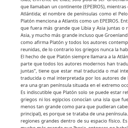
que llamaban un continente (EPEIROS), mientras 
Atlántida; el nombre de penínsulas como el Pel
Platón menciona a Atlantis como un EPEIROS. Enton
que fuera más grande que Libia y Asia juntas o 
Asia, y mucho más grande incluso que Groenlandia
como afirma Platón y todos los autores contempo
reunidas, de lo contrario los griegos nunca la h
El hecho de que Platón siempre llamara a la Atl
parte que todos los autores modernos han traduc
juntas”, tiene que estar mal traducida o mal int
traducida o mal interpretada por los autores de 
era una gran península situada en el extremo occ
Es indiscutible que Platón solo se puede estar re
griegos ni los egipcios conocían una isla que f
menos tan grande como para que pudieran caber 
principal), es porque se trataba de una penínsul
regiones grandes dentro de su espacio físico. E
mucho más grande que Iberia, entonces no habrí