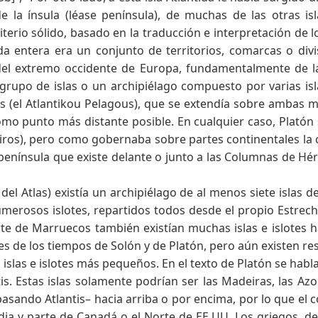
 la ínsula (léase península), de muchas de las otras isla
terio sólido, basado en la traducción e interpretación de 
ntida entera era un conjunto de territorios, comarcas o d
 del extremo occidente de Europa, fundamentalmente de l
rupo de islas o un archipiélago compuesto por varias isla
 (el Atlantikou Pelagous), que se extendía sobre ambas már
como punto más distante posible. En cualquier caso, Platón
eiros), pero como gobernaba sobre partes continentales la 
ca península que existe delante o junto a las Columnas de Hé
 del Atlas) existía un archipiélago de al menos siete islas
erosos islotes, repartidos todos desde el propio Estrecho
rte de Marruecos también existían muchas islas e islotes ha
 de los tiempos de Solón y de Platón, pero aún existen rest
tras islas e islotes más pequeños. En el texto de Platón se h
s. Estas islas solamente podrían ser las Madeiras, las Azore
asando Atlantis– hacia arriba o por encima, por lo que el 
andia y parte de Canadá o el Norte de EE.UU. Los griegos, d