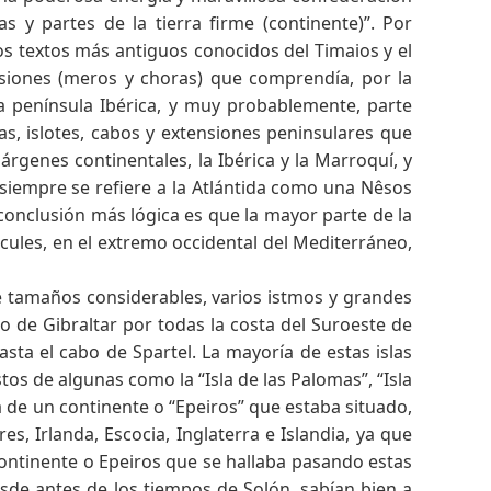
s y partes de la tierra firme (continente)”. Por
los textos más antiguos conocidos del Timaios y el
ivisiones (meros y choras) que comprendía, por la
a península Ibérica, y muy probablemente, parte
s, islotes, cabos y extensiones peninsulares que
genes continentales, la Ibérica y la Marroquí, y
 siempre se refiere a la Atlántida como una Nêsos
conclusión más lógica es que la mayor parte de la
rcules, en el extremo occidental del Mediterráneo,
 de tamaños considerables, varios istmos y grandes
 de Gibraltar por todas la costa del Suroeste de
sta el cabo de Spartel. La mayoría de estas islas
os de algunas como la “Isla de las Palomas”, “Isla
abla de un continente o “Epeiros” que estaba situado,
s, Irlanda, Escocia, Inglaterra e Islandia, ya que
continente o Epeiros que se hallaba pasando estas
esde antes de los tiempos de Solón, sabían bien a