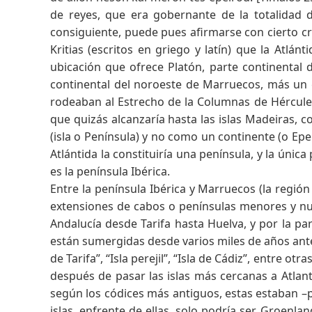
de reyes, que era gobernante de la totalidad de
consiguiente, puede pues afirmarse con cierto cri
Kritias (escritos en griego y latín) que la Atlá
ubicación que ofrece Platón, parte continental
continental del noroeste de Marruecos, más un g
rodeaban al Estrecho de la Columnas de Hércules
que quizás alcanzaría hasta las islas Madeiras, 
(isla o Península) y no como un continente (o Ep
Atlántida la constituiría una península, y la úni
es la península Ibérica.
Entre la península Ibérica y Marruecos (la región
extensiones de cabos o penínsulas menores y num
Andalucía desde Tarifa hasta Huelva, y por la pa
están sumergidas desde varios miles de años antes
de Tarifa”, “Isla perejil”, “Isla de Cádiz”, entre o
después de pasar las islas más cercanas a Atlanti
según los códices más antiguos, estas estaban –p
islas, enfrente de ellas, solo podría ser Groenl