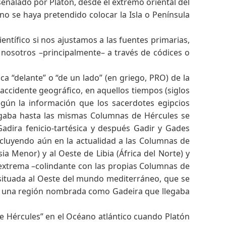
señalado por Platón, desde el extremo oriental del
o se haya pretendido colocar la Isla o Península
entífico si nos ajustamos a las fuentes primarias,
a nosotros –principalmente– a través de códices o
ica “delante” o “de un lado” (en griego, PRO) de la
ccidente geográfico, en aquellos tiempos (siglos
–según la información que los sacerdotes egipcios
legaba hasta las mismas Columnas de Hércules se
dira fenicio-tartésica y después Gadir y Gades
ncluyendo aún en la actualidad a las Columnas de
sia Menor) y al Oeste de Libia (África del Norte) y
 extrema –colindante con las propias Columnas de
 situada al Oeste del mundo mediterráneo, que se
ía una región nombrada como Gadeira que llegaba
e Hércules” en el Océano atlántico cuando Platón