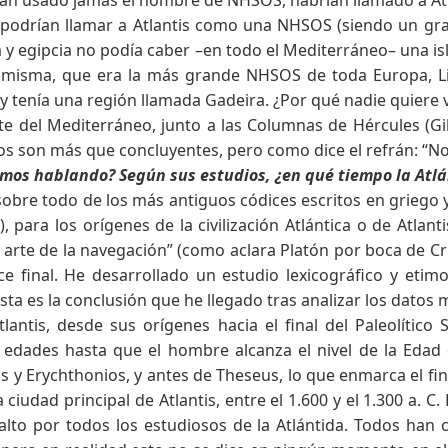
s podrían llamar a Atlantis como una NHSOS (siendo un gra
a y egipcia no podía caber –en todo el Mediterráneo– una is
 misma, que era la más grande NHSOS de toda Europa, Lib
 tenía una región llamada Gadeira. ¿Por qué nadie quiere ve
este del Mediterráneo, junto a las Columnas de Hércules (G
atos son más que concluyentes, pero como dice el refrán: “N
mos hablando? Según sus estudios, ¿en qué tiempo la Atlá
(sobre todo de los más antiguos códices escritos en griego y
, para los orígenes de la civilización Atlántica o de Atla
arte de la navegación” (como aclara Platón por boca de Criti
once final. He desarrollado un estudio lexicográfico y eti
esta es la conclusión que he llegado tras analizar los datos m
tlantis, desde sus orígenes hacia el final del Paleolítico 
 edades hasta que el hombre alcanza el nivel de la Edad 
y Erychthonios, y antes de Theseus, lo que enmarca el fina
iudad principal de Atlantis, entre el 1.600 y el 1.300 a. C. 
alto por todos los estudiosos de la Atlántida. Todos han c